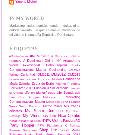
Yaneris Michel
IN MY WORLD
Markeging, redes sociales, moda, música, cine,
entretenimiento... lo que se mueve alrededor de
mi vida en la pequeña República Dominicana.
ETIQUETAS
#MKMC5102
A Dominican Girl in
#GoldenGlobes
A Dominican Girl in NY
Around the
Hungary
World
Axxessori4U
Boho-Tropical
Books
Communications Master
Coolhunting
Creative
DM2012
Curly Hair
DM2011
DM2013
Writing
Dominicana
Dominican Fashion
Dominican Models
Moda
Editorial
Espía de Estilo
Faithful Thoughts
Fall Winter 2012
Fashion & Social Media
Fina en
Life on planes/roads
Life Soundtrack
la Oficina
Marketing
Low Cost Shopper
Make-me up
Communications Master
Mercedes-Benz Fashion
Mirror Mirror
Mis frases
Week Santo Domingo
My Santo Domingo
célebres
My Santo
My Wondrous Life
Nice Combo
Domingo!
Outfit
NYFW
PandoraRD
Notas
Notas y Noticias
Party Hopper
PFW
Plataforma K
Poemas
Shop List
Social Media
Premios Soberano
Thinking
Social Topic
Spring Summer 2012