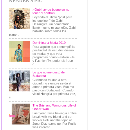
READER'S PIC
¿Qué hay de bueno en no
tener el control?
Leyendo el último “post para
los que leen” de Gabi
Desangles, un comentario
llamó mucho mi atención. Gabi
hablaba sobre todos los
plane...
Dominicana Moda 2010
Para alguien que contempló la
posibilidad de estudiar diseño
de modas y que veía
programas como Fashion File
y Fashion Tv, poder disfrutar
d...
Lo que no me gustó de
Budapest
Cuando te mudas a otra
ciudad, no siempre se da el
amor a primera vista. Eso me
pasó con Budapest. Cuando
visité Hungría por primera vez,
s...
The Brief and Wondrous Life of
Oscar Wao
Last year I was having a coffee
break with my friend and co-
worker Peti, and the topic of
Junot Diaz came up. For Peti it
was interesti...