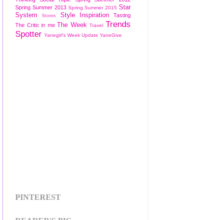
Star
Spring Summer 2013
Spring Summer 2015
System
Style Inspiration
Tasting
Stories
Trends
The Week
The Critic in me
Travel
Spotter
Yanegirl's Week Update
YaneGive
PINTEREST