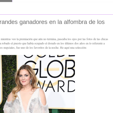
randes ganadores en la alfombra de los
mientras veo la premiación que aún no termina, paseaba los ojos por las fotos de las chicas
ha robado el puesto que había ocupado el dorado en los últimos dos años en lo referente a
res nupciales, fue uno de los favoritos de la noche. He aquí una selección: