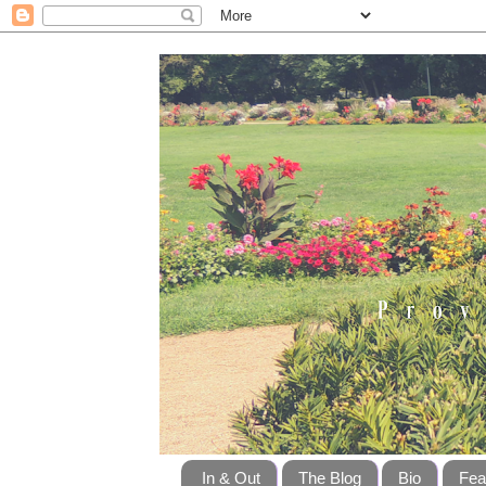
In & Out
The Blog
Bio
Fea