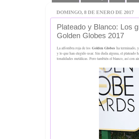
DOMINGO, 8 DE ENERO DE 2017
Plateado y Blanco: Los g
Golden Globes 2017
La alfombra roja de los
Golden Globes
ha terminado, y 
y lo que han elegido usar. Sin duda alguna, el plateado 
tonalidades metálicas. Pero también el blanco, así con ai