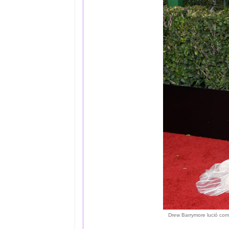
Drew Barrymore lució com