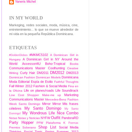
Yaneris Michel
IN MY WORLD
Markeging, redes sociales, moda, música, cine,
entretenimiento... lo que se mueve alrededor de
mi vida en la pequeña República Dominicana.
ETIQUETAS
#MKMC5102
A Dominican Girl in
#GoldenGlobes
A Dominican Girl in NY
Around the
Hungary
World
Axxessori4U
Boho-Tropical
Books
Communications Master
Coolhunting
Creative
DM2012
Curly Hair
DM2011
DM2013
Writing
Dominicana
Dominican Fashion
Dominican Models
Moda
Editorial
Espía de Estilo
Faithful Thoughts
Fall Winter 2012
Fashion & Social Media
Fina en
Life on planes/roads
Life Soundtrack
la Oficina
Marketing
Low Cost Shopper
Make-me up
Communications Master
Mercedes-Benz Fashion
Mirror Mirror
Mis frases
Week Santo Domingo
My Santo Domingo
célebres
My Santo
My Wondrous Life
Nice Combo
Domingo!
Outfit
NYFW
PandoraRD
Notas
Notas y Noticias
Party Hopper
PFW
Plataforma K
Poemas
Shop List
Social Media
Premios Soberano
Thinking
Social Topic
Spring Summer 2012