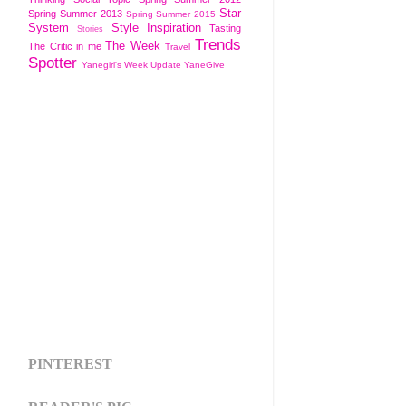
Star
Spring Summer 2013
Spring Summer 2015
System
Style Inspiration
Tasting
Stories
Trends
The Week
The Critic in me
Travel
Spotter
Yanegirl's Week Update
YaneGive
PINTEREST