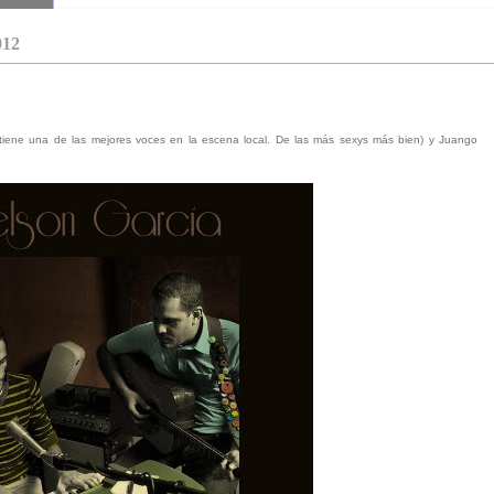
12
iene una de las mejores voces en la escena local. De las más sexys más bien) y Juango