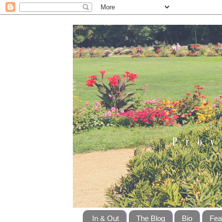
In & Out
The Blog
Bio
Fea