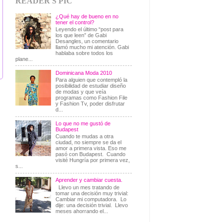
READER'S PIC
¿Qué hay de bueno en no
tener el control?
Leyendo el último “post para
los que leen” de Gabi
Desangles, un comentario
llamó mucho mi atención. Gabi
hablaba sobre todos los
plane...
Dominicana Moda 2010
Para alguien que contempló la
posibilidad de estudiar diseño
de modas y que veía
programas como Fashion File
y Fashion Tv, poder disfrutar
d...
Lo que no me gustó de
Budapest
Cuando te mudas a otra
ciudad, no siempre se da el
amor a primera vista. Eso me
pasó con Budapest. Cuando
visité Hungría por primera vez,
s...
Aprender y cambiar cuesta.
Llevo un mes tratando de
tomar una decisión muy trivial:
Cambiar mi computadora. Lo
dije: una decisión trivial. Llevo
meses ahorrando el...