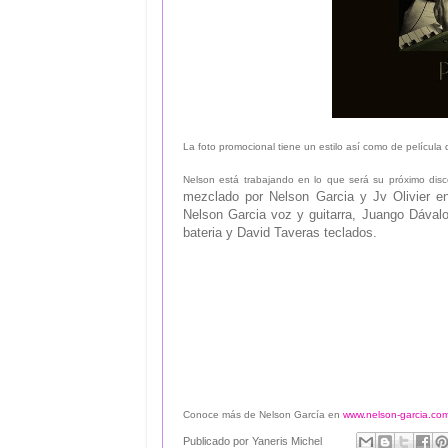
La foto promocional tiene un estilo así como de película 
Nelson está trabajando en lo que será su próximo dis
mezclado por Nelson Garcia y Jv Olivier e
Nelson Garcia voz y guitarra, Juango Dávalos
bateria y David Taveras teclados.
Conoce más de Nelson García en
www.nelson-garcia.co
Publicado por
Yaneris Michel