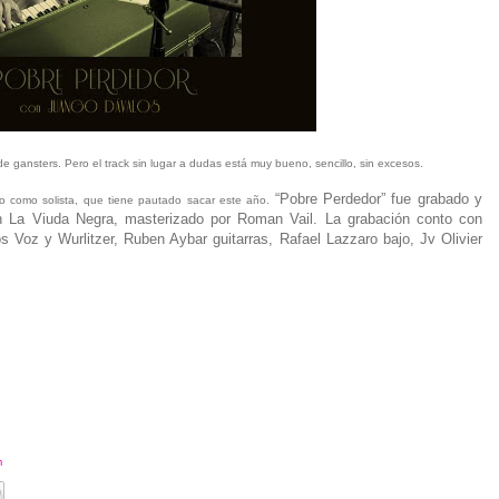
de gansters. Pero el track sin lugar a dudas está muy bueno, sencillo, sin excesos.
“Pobre Perdedor” fue grabado y
co como solista, que tiene pautado sacar este año.
n La Viuda Negra, masterizado por Roman Vail. La grabación conto con
 Voz y Wurlitzer, Ruben Aybar guitarras, Rafael Lazzaro bajo, Jv Olivier
m