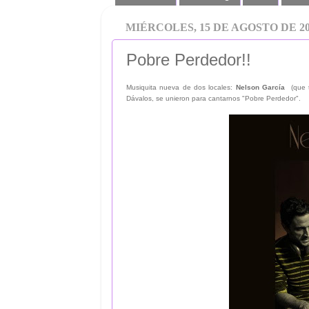
MIÉRCOLES, 15 DE AGOSTO DE 20
Pobre Perdedor!!
Musiquita nueva de dos locales:
Nelson García
(que t
Dávalos, se unieron para cantarnos "Pobre Perdedor".