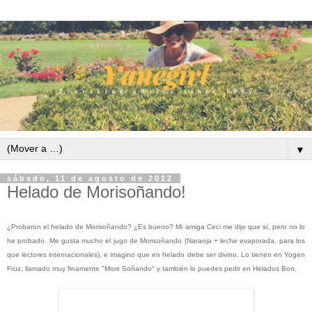
▼
sábado, 11 de agosto de 2012
Helado de Morisoñando!
¿Probaron el helado de Morisoñando? ¿Es bueno? Mi amiga Ceci me dijo que sí, pero no lo
he probado. Me gusta mucho el jugo de Morisoñando (Naranja + leche evaporada, para los
que lectores internacionales), e imagino que en helado debe ser divino. Lo tienen en Yogen
Früz, llamado muy finamente "Morir Soñando" y también lo puedes pedir en Helados Bon.