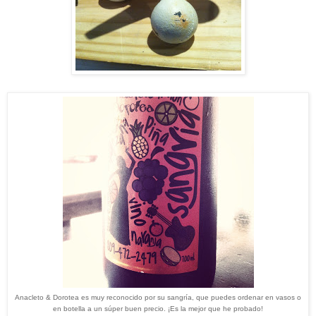
Anacleto & Dorotea es muy reconocido por su sangría, que puedes ordenar en vasos o
en botella a un súper buen precio. ¡Es la mejor que he probado!