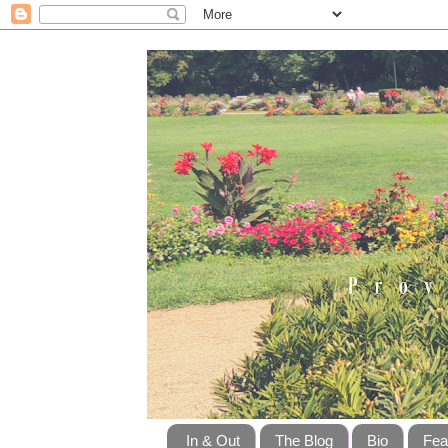
In & Out
The Blog
Bio
Fea