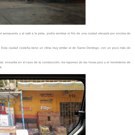
 aeropuerto y al salir a la pista, podía sentirse el frío de una ciudad elevada por encima de
e. Esta ciudad costeña tiene un clima muy similar al de Santo Domingo, con un poco más de
al, envuelta en el caos de la construcción, los tapones de las horas pico y el movimiento de
a.