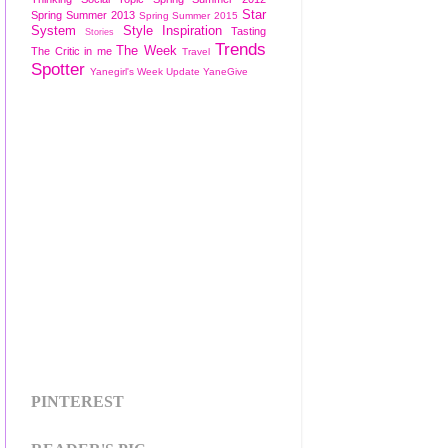
Star
Spring Summer 2013
Spring Summer 2015
System
Style Inspiration
Tasting
Stories
Trends
The Week
The Critic in me
Travel
Spotter
Yanegirl's Week Update
YaneGive
PINTEREST