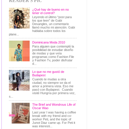
READER'S PIC
¿Qué hay de bueno en no
tener el control?
Leyendo el último “post para
los que leen” de Gabi
Desangles, un comentario
llamó mucho mi atención. Gabi
hablaba sobre todos los
plane...
Dominicana Moda 2010
Para alguien que contempló la
posibilidad de estudiar diseño
de modas y que veía
programas como Fashion File
y Fashion Tv, poder disfrutar
d...
Lo que no me gustó de
Budapest
Cuando te mudas a otra
ciudad, no siempre se da el
amor a primera vista. Eso me
pasó con Budapest. Cuando
visité Hungría por primera vez,
s...
The Brief and Wondrous Life of
Oscar Wao
Last year I was having a coffee
break with my friend and co-
worker Peti, and the topic of
Junot Diaz came up. For Peti it
was interesti...