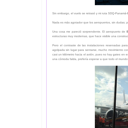
Sin embargo, el vuelo se retrasó y mi ruta SDQ-Panamá-
Nada es más agotador que los aeropuertos, sin dudas; p
Una cosa me pareció sorprendente. El aeropuerto de
estructuras muy modernas, que hace visible una constru
Pero el contraste de las instalaciones reservadas pa
agolpada sin lugar para sentarse, mucho movimiento com
casi un kilómetro hacia el avión, pues no hay gates en 
una cómoda falda, prefería esperar a que todo el mundo 