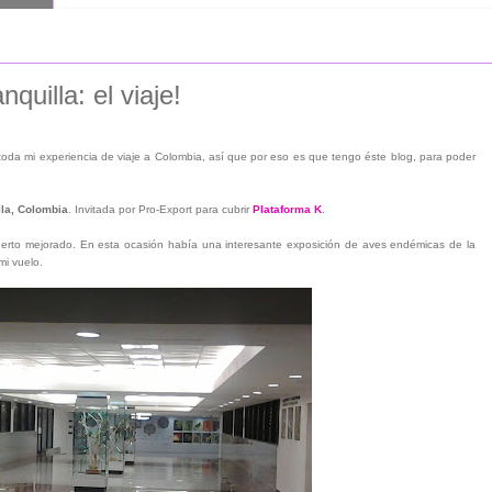
quilla: el viaje!
oda mi experiencia de viaje a Colombia, así que por eso es que tengo éste blog, para poder
lla, Colombia
. Invitada por Pro-Export para cubrir
Plataforma K
.
erto mejorado. En esta ocasión había una interesante exposición de aves endémicas de la
mi vuelo.