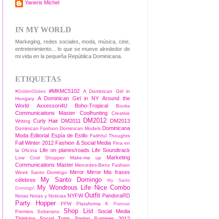
Yaneris Michel
IN MY WORLD
Markeging, redes sociales, moda, música, cine,
entretenimiento... lo que se mueve alrededor de
mi vida en la pequeña República Dominicana.
ETIQUETAS
#MKMC5102
A Dominican Girl in
#GoldenGlobes
A Dominican Girl in NY
Around the
Hungary
World
Axxessori4U
Boho-Tropical
Books
Communications Master
Coolhunting
Creative
DM2012
Curly Hair
DM2011
DM2013
Writing
Dominicana
Dominican Fashion
Dominican Models
Moda
Editorial
Espía de Estilo
Faithful Thoughts
Fall Winter 2012
Fashion & Social Media
Fina en
Life on planes/roads
Life Soundtrack
la Oficina
Marketing
Low Cost Shopper
Make-me up
Communications Master
Mercedes-Benz Fashion
Mirror Mirror
Mis frases
Week Santo Domingo
My Santo Domingo
célebres
My Santo
My Wondrous Life
Nice Combo
Domingo!
Outfit
NYFW
PandoraRD
Notas
Notas y Noticias
Party Hopper
PFW
Plataforma K
Poemas
Shop List
Social Media
Premios Soberano
Thinking
Social Topic
Spring Summer 2012