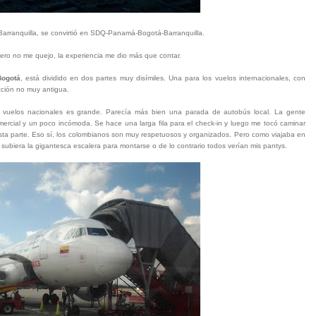
Barranquilla, se convirtió en SDQ-Panamá-Bogotá-Barranquilla.
ero no me quejo, la experiencia me dio más que contar.
Bogotá
, está dividido en dos partes muy disímiles. Una para los vuelos internacionales, con
cción no muy antigua.
ra vuelos nacionales es grande. Parecía más bien una parada de autobús local. La gente
ercial y un poco incómoda. Se hace una larga fila para el check-in y luego me tocó caminar
esta parte. Eso sí, los colombianos son muy respetuosos y organizados. Pero como viajaba en
subiera la gigantesca escalera para montarse o de lo contrario todos verían mis pantys.